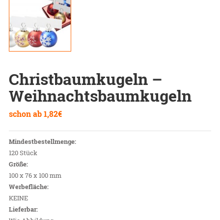
Christbaumkugeln –
Weihnachtsbaumkugeln
schon ab
1,82
€
Mindestbestellmenge:
120 Stück
Größe:
100 x 76 x 100 mm
Werbefläche:
KEINE
Lieferbar: