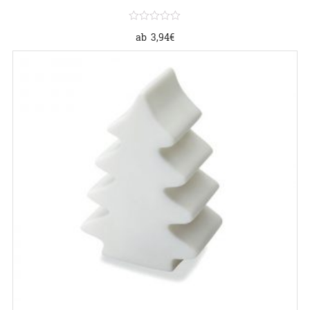
ab
3,94
€