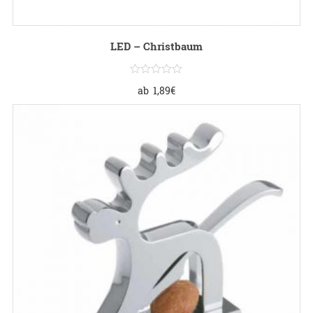
LED – Christbaum
ab
1,89
€