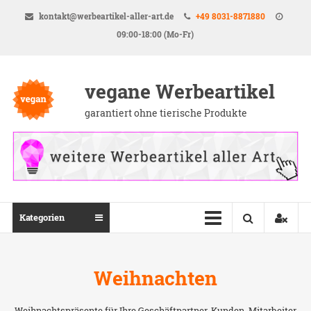
Direkt
kontakt@werbeartikel-aller-art.de
+49 8031-8871880
zum
09:00-18:00 (Mo-Fr)
Inhalt
vegane Werbeartikel
garantiert ohne tierische Produkte
Kategorien
Weihnachten
Weihnachtspräsente für Ihre Geschäftpartner, Kunden, Mitarbeiter