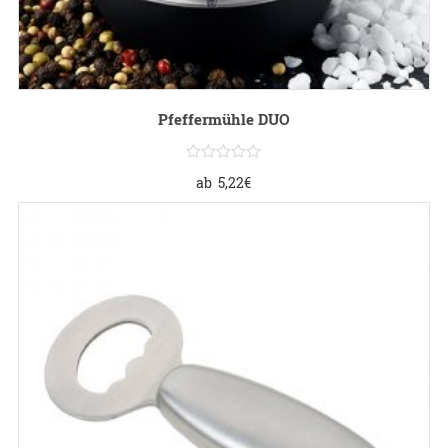
Pfeffermühle DUO
ab
5,22
€