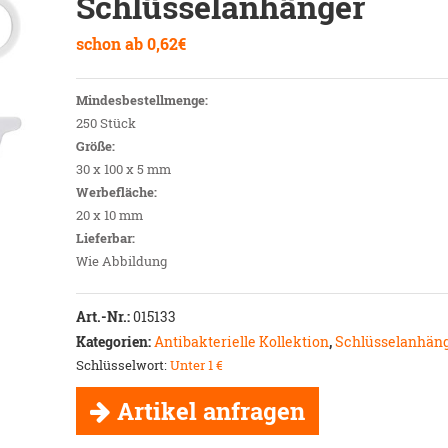
Schlüsselanhänger
schon ab
0,62
€
Mindesbestellmenge:
250 Stück
Größe:
30 x 100 x 5 mm
Werbefläche:
20 x 10 mm
Lieferbar:
Wie Abbildung
Art.-Nr.:
015133
Kategorien:
Antibakterielle Kollektion
,
Schlüsselanhän
Schlüsselwort:
Unter 1 €
Artikel anfragen