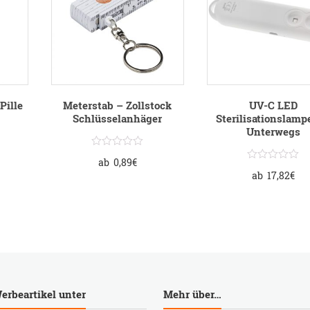
Pille
Meterstab – Zollstock
UV-C LED
Schlüsselanhäger
Sterilisationslamp
Unterwegs
ab
0,89
€
ab
17,82
€
erbeartikel unter
Mehr über…