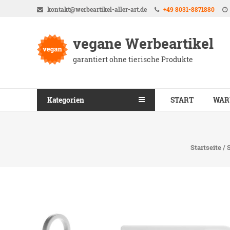
Direkt
kontakt@werbeartikel-aller-art.de
+49 8031-8871880
zum
Inhalt
vegane Werbeartikel
garantiert ohne tierische Produkte
Kategorien
START
WAR
Startseite
/