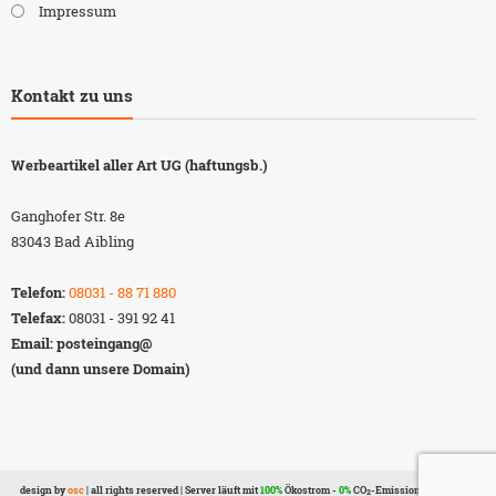
Impressum
Kontakt zu uns
Werbeartikel aller Art UG (haftungsb.)
Ganghofer Str. 8e
83043 Bad Aibling
Telefon:
08031 - 88 71 880
Telefax:
08031 - 391 92 41
Email: posteingang@
(und dann unsere Domain)
design by
osc
|
all rights reserved
|
Server läuft mit
100%
Ökostrom -
0%
CO
-Emission
2