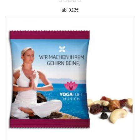
ab
0,12
€