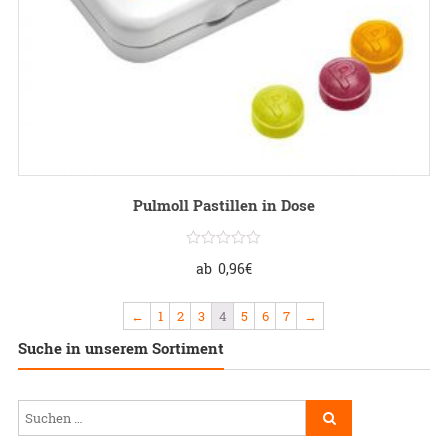
Pulmoll Pastillen in Dose
ab
0,96
€
←
1
2
3
4
5
6
7
→
Suche in unserem Sortiment