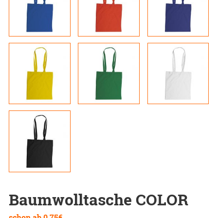
Baumwolltasche COLOR
schon ab
0,75
€